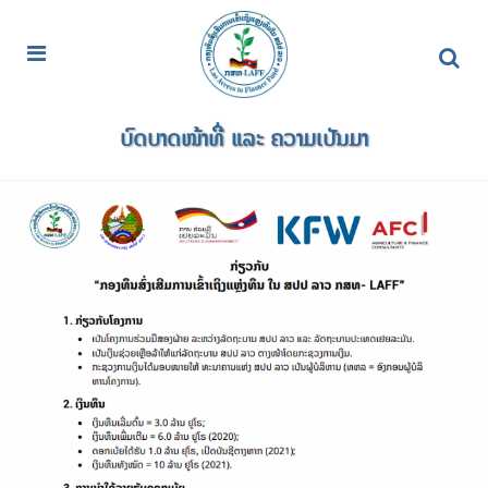
ບົດບາດໜ້າທີ່ ແລະ ຄວາມເປັນມາ