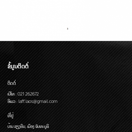
ຂໍ້ມູນຕິດຕໍ່
ຕິດຕໍ່
ເບີໂທ : 021 262672
ອີເມວ : laff.laos@gmail.com
ທີ່ຢູ່
ບ້ານ ຊຽງຍືນ, ເມືອງ ຈັນທະບູລີ