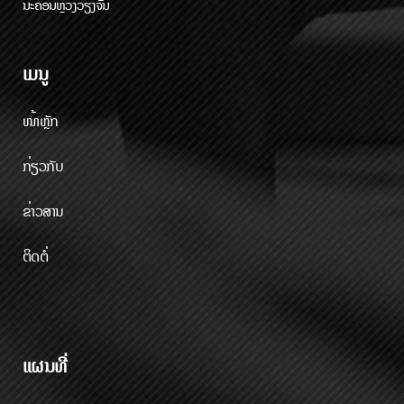
ນະຄອນຫຼວງວຽງຈັນ
ເມນູ
ໜ້າຫຼັກ
ກ່ຽວກັບ
ຂ່າວສານ
ຕິດຕໍ່
ແຜນທີ່