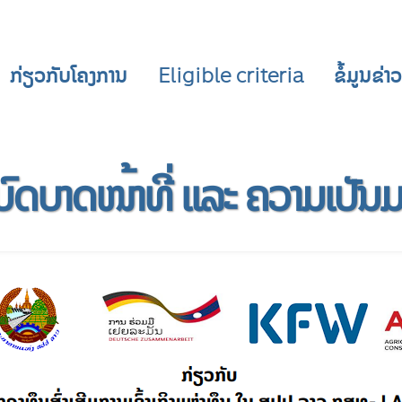
ກ່ຽວກັບໂຄງການ
Eligible criteria
ຂໍ້ມູນຂ່
ບົດບາດໜ້າທີ່ ແລະ ຄວາມເປັນມ