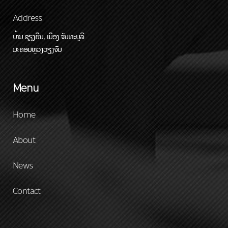
Address
ບ້ານ ຊຽງຍືນ, ເມືອງ ຈັນທະບູລີ
ນະຄອນຫຼວງວຽງຈັນ
Menu
Home
About
News
Contact