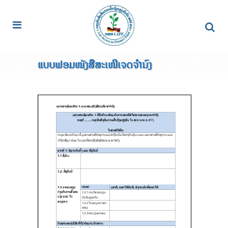
ແບບຟອມໜັງສືສະເໜີເຈດຈໍານົງ